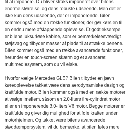
til at imponere. Du bliver straks imponeret over bilens
enorme størrelse, og dens robuste udseende. Men det er
ikke kun dens udseende, der er imponerende. Bilen
kommer også med en række funktioner, der gør kørslen til
en endnu mere afslappende oplevelse. Et godt eksempel
er bilens luksuriøse kabine, som er bemærkelsesværdigt
støjsvag og tilbyder masser af plads til at strække benene.
Bilen kommer også med en række avancerede funktioner,
herunder en touch-screen skærm og et avanceret
multimediesystem, som du vil elske.
Hvorfor vælge Mercedes GLE? Bilen tilbyder en jævn
køreoplevelse takket være dens aerodynamiske design og
kraftfulde motor. Bilen kommer også med en række motorer
at vælge imellem, såsom en 2,0-liters fire-cylindret motor
eller en imponerende 3,0-liters V6 motor. Begge motorer er
kraftfulde og giver dig mulighed for at føle kraften under
motorhjelmen. Og takket være bilens avancerede
støddæmpersystem, vil du bemærke, at bilen føles mere