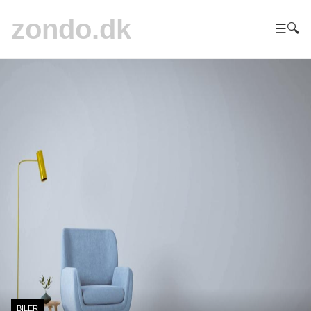
zondo.dk
☰
🔍
BILER