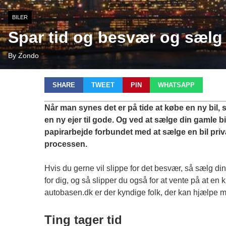
BILER
Spar tid og besvær og sælg d
By Zondo
SHARE
TWEET
PIN
WHATSAPP
Når man synes det er på tide at købe en ny bil
en ny ejer til gode. Og ved at sælge din gamle bi
papirarbejde forbundet med at sælge en bil privat,
processen.
Hvis du gerne vil slippe for det besvær, så
sælg din 
for dig, og så slipper du også for at vente på at en
autobasen.dk er der kyndige folk, der kan hjælpe me
Ting tager tid