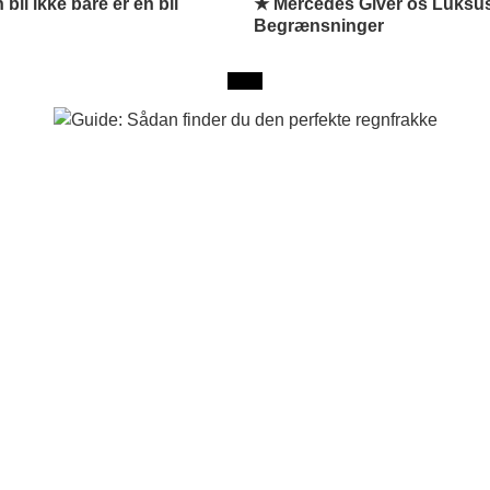
bil ikke bare er en bil
★ Mercedes Giver os Luksu
Begrænsninger