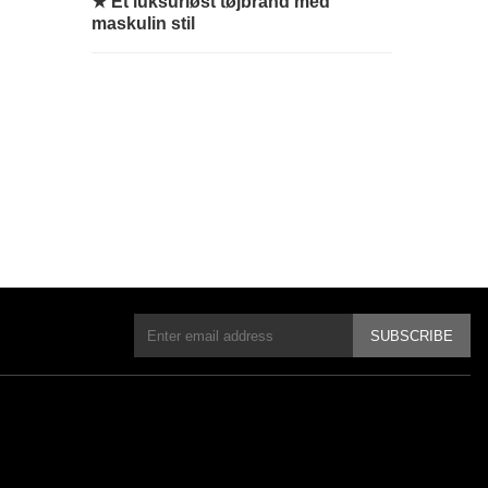
★
Et luksuriøst tøjbrand med
maskulin stil
SUBSCRIBE