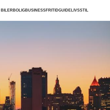
BILER
BOLIG
BUSINESS
FRITID
GUIDE
LIVSSTIL