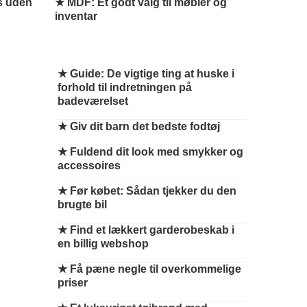
s uden
★ MDF: Et godt valg til møbler og
inventar
★
Guide: De vigtige ting at huske i
forhold til indretningen på
badeværelset
★
Giv dit barn det bedste fodtøj
★
Fuldend dit look med smykker og
accessoires
★
Før købet: Sådan tjekker du den
brugte bil
★
Find et lækkert garderobeskab i
en billig webshop
★
Få pæne negle til overkommelige
priser