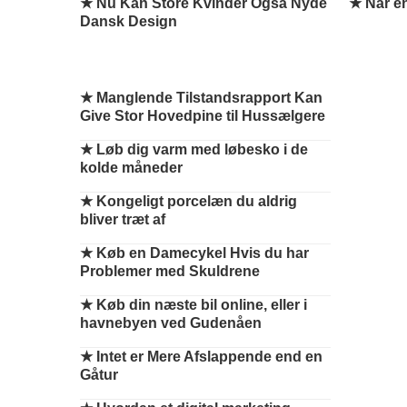
★ Nu Kan Store Kvinder Også Nyde
★ Når en 
Dansk Design
★
Manglende Tilstandsrapport Kan
Give Stor Hovedpine til Hussælgere
★
Løb dig varm med løbesko i de
kolde måneder
★
Kongeligt porcelæn du aldrig
bliver træt af
★
Køb en Damecykel Hvis du har
Problemer med Skuldrene
★
Køb din næste bil online, eller i
havnebyen ved Gudenåen
★
Intet er Mere Afslappende end en
Gåtur